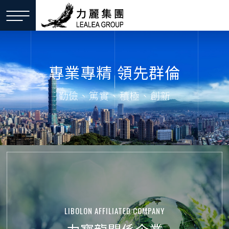
專
業
專
精
領
先
群
倫
勤
儉
、
篤
實
、
積
極
、
創
新
LIBOLON AFFILIATED COMPANY