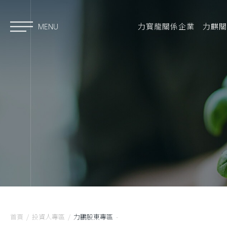
力寳龍關係企業
力麒關
MENU
首頁
/
投資人專區
/
力鵬股東專區
-